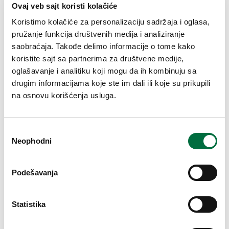
Ovaj veb sajt koristi kolačiće
Koristimo kolačiće za personalizaciju sadržaja i oglasa,
pružanje funkcija društvenih medija i analiziranje
saobraćaja. Takođe delimo informacije o tome kako
koristite sajt sa partnerima za društvene medije,
oglašavanje i analitiku koji mogu da ih kombinuju sa
drugim informacijama koje ste im dali ili koje su prikupili
na osnovu korišćenja usluga.
DOPUNSKO OSIGURANJE
Избор
Osiguranje od preloma - Priče naših klijenata
Neophodni
сагласности
27-01-2020
Podešavanja
Statistika