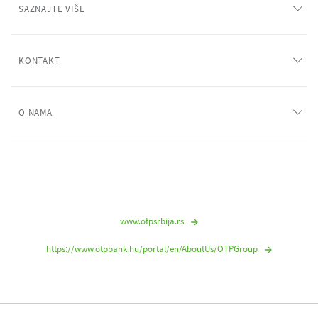
SAZNAJTE VIŠE
KONTAKT
O NAMA
www.otpsrbija.rs
https://www.otpbank.hu/portal/en/AboutUs/OTPGroup