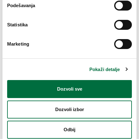
omogućavaju i vršenje analitike poseta stranici i napredno
Podešavanja
online oglašavanje. Kolačići se ne mogu koristiti za pokretanje
programa ili unošenje virusa na računar korisnika, a može ih
Statistika
čitati samo provajder Internet stranice u domenu u kojem je
kolačić snimljen.
Kolačići koji su postavljeni na Internet stranicu predstavljaju
Marketing
neophodne kolačiće (omogućavaju normalno funkcionisanje
Internet stranice i vezani su za WordPress platformu za
kreiranje internet stranice), statističke kolačiće (omogućavaju
Pokaži detalje
pregled statistike poseta i kretanja na internet stranici i vezani
su za Google Analytics) i oglašivačke kolačiće (prikupljaju
podatke o vašim interesovanjima kako bi vam bili prikazivani
Dozvoli sve
vama relevantni oglasi i vezani su za Facebook). Korišćenjem
kolačića možemo prikupljati podatke o vašem računaru koji
mogu da uključuju IP adresu, tip pretraživača, ime domena,
Dozvoli izbor
vreme pristupa i adrese internet stranica.
Kolačiće možete onemogućiti aktiviranjem postavke na
Odbij
računaru pomoću koje je moguće odbaciti sve ili neke