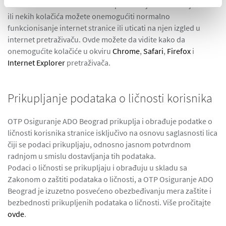
kolačiće. Treba imati u vidu da sprečavanjem ili brisanjem svih
ili nekih kolačića možete onemogućiti normalno
funkcionisanje internet stranice ili uticati na njen izgled u
internet pretraživaču. Ovde možete da vidite kako da
onemogućite kolačiće u okviru
Chrome
,
Safari
,
Firefox
i
Internet Explorer
pretraživača.
Prikupljanje podataka o ličnosti korisnika
OTP Osiguranje ADO Beograd prikuplja i obrađuje podatke o
ličnosti korisnika stranice isključivo na osnovu saglasnosti lica
čiji se podaci prikupljaju, odnosno jasnom potvrdnom
radnjom u smislu dostavljanja tih podataka.
Podaci o ličnosti se prikupljaju i obrađuju u skladu sa
Zakonom o zaštiti podataka o ličnosti, a OTP Osiguranje ADO
Beograd je izuzetno posvećeno obezbeđivanju mera zaštite i
bezbednosti prikupljenih podataka o ličnosti. Više pročitajte
ovde
.