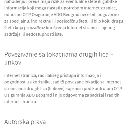
nahođenju i preuzimaju rizik za eventualne štete ili gubitke
informacija koji mogu nastati upotrebom Internet stranice,
odnosno OTP Osiguranje ADO Beograd neće biti odgovorno
za specijalnu, indirektnu ili posledičnu štetu ili bilo koju drugu
štetu koja proizađe iz korišćenja Internet stranice i njenog
sadržaja ili nedostupnosti iste.
Povezivanje sa lokacijama drugih lica –
linkovi
Internet stranica, radi lakšeg pristupa informacija i
pogodnosti za korisnike, sadrži povezane lokacije sa internet
stranicama drugih lica (linkove) koje nisu pod kontrolom OTP
Osiguranja ADO Beograd i nije odgovorna za sadržaj i rad tih
internet stranica.
Autorska prava