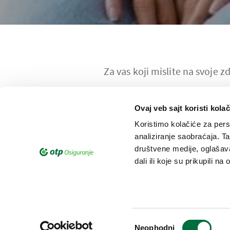
Za vas koji mislite na svoje 
Ovaj veb sajt koristi kolač
Koristimo kolačiće za perso
analiziranje saobraćaja. T
društvene medije, oglašava
dali ili koje su prikupili n
Moje z
Избор
Neophodni