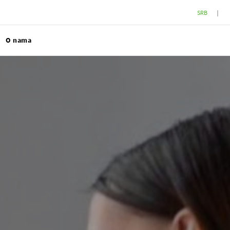
SRB
O nama