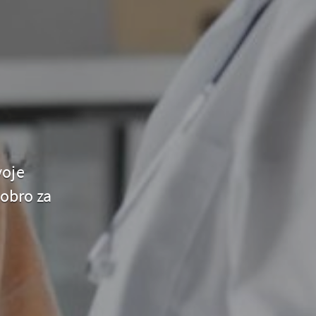
voje
dobro za