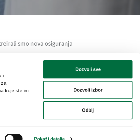
kreirali smo nova osiguranja –
Dozvoli sve
 i
 za
Dozvoli izbor
ma koje ste im
Odbij
j težih
Pokaži detalje