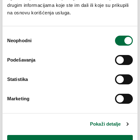
drugim informacijama koje ste im dali ili koje su prikupili
na osnovu korišćenja usluga.
Избор
Neophodni
сагласности
Podešavanja
Statistika
OTHER
OTP Osiguranje in Serbia
25-11-2019
Marketing
Pokaži detalje